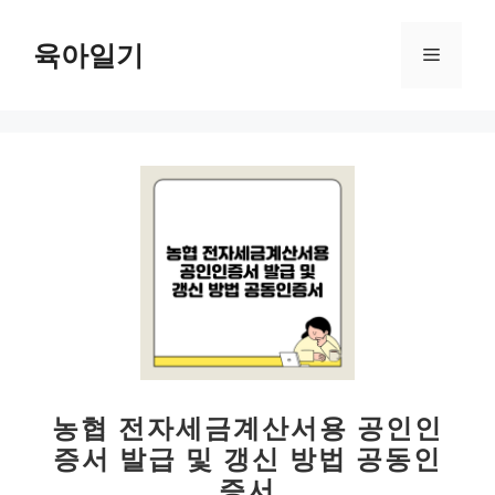
컨
텐
육아일기
메
츠
로
뉴
건
너
뛰
기
농협 전자세금계산서용 공인인
증서 발급 및 갱신 방법 공동인
증서