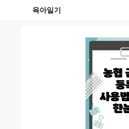
컨
육아일기
텐
츠
로
건
너
뛰
기