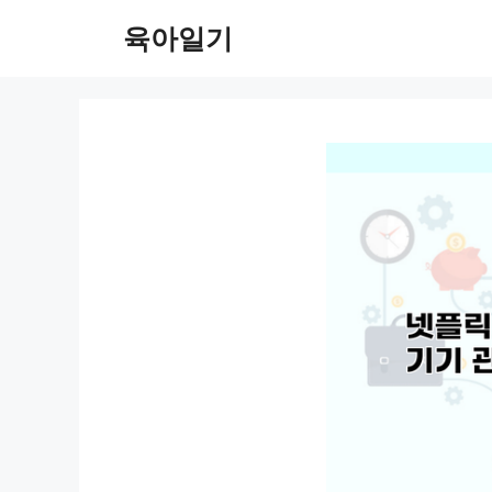
컨
육아일기
텐
츠
로
건
너
뛰
기