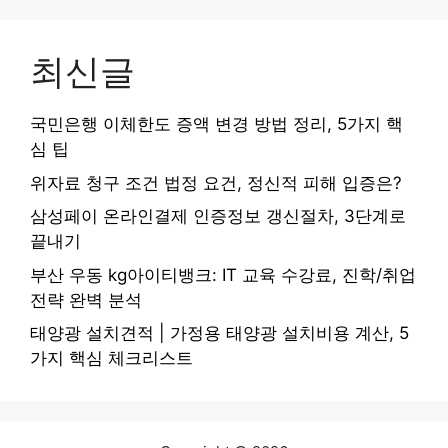
최신글
국민은행 이체한도 증액 변경 방법 정리, 5가지 핵
심 팁
위자료 청구 조건 법정 요건, 정신적 피해 입증은?
삼성페이 온라인결제 인증정보 갱신절차, 3단계로
끝내기
부산 우동 kg아이티뱅크: IT 교육 수강료, 진학/취업
전략 완벽 분석
태양광 설치견적 | 가정용 태양광 설치비용 계산, 5
가지 핵심 체크리스트