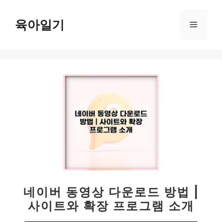
컨
텐
육아일기
메
츠
로
뉴
건
너
뛰
기
네이버 동영상 다운로드 방법 |
사이트와 확장 프로그램 소개