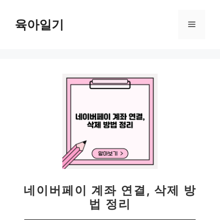
컨
텐
육아일기
메
츠
로
뉴
건
너
뛰
기
네이버페이 계좌 연결, 삭제 방
법 정리