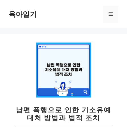
컨
텐
육아일기
메
츠
로
뉴
건
너
뛰
기
남편 폭행으로 인한 기소유예
대처 방법과 법적 조치