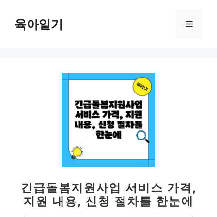
컨
텐
육아일기
메
츠
로
뉴
건
너
뛰
기
긴급돌봄지원사업 서비스 가격,
지원 내용, 신청 절차를 한눈에