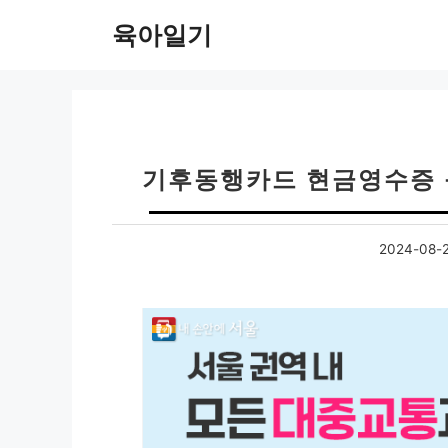
컨
육아일기
텐
츠
로
건
너
뛰
기후동행카드 현금영수증 
기
2024-08-