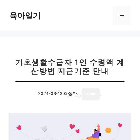
컨
텐
육아일기
메
츠
로
뉴
건
너
뛰
기
기초생활수급자 1인 수령액 계
산방법 지급기준 안내
2024-08-13
작성자:
admin