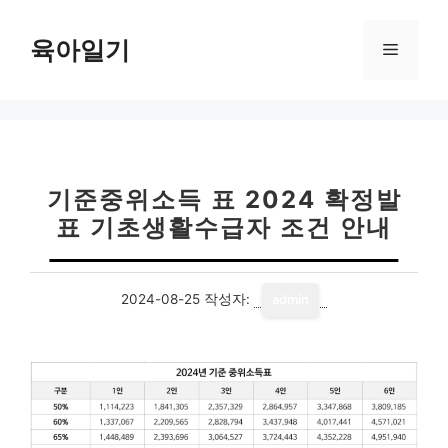
컨
텐
육아일기
메
츠
로
뉴
건
너
뛰
기
기준중위소득 표 2024 확정발
표 기초생활수급자 조건 안내
2024-08-25
작성자:
admin