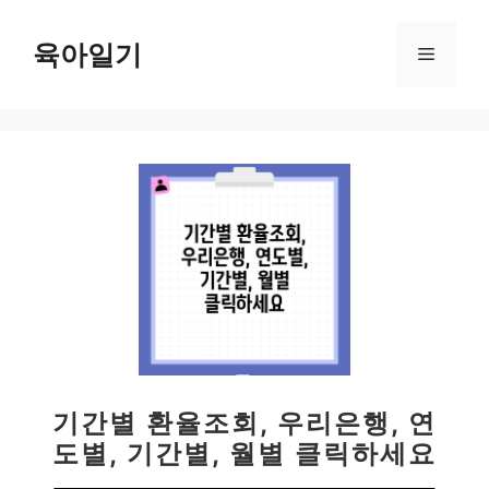
컨
텐
육아일기
메
츠
로
뉴
건
너
뛰
기
기간별 환율조회, 우리은행, 연
도별, 기간별, 월별 클릭하세요