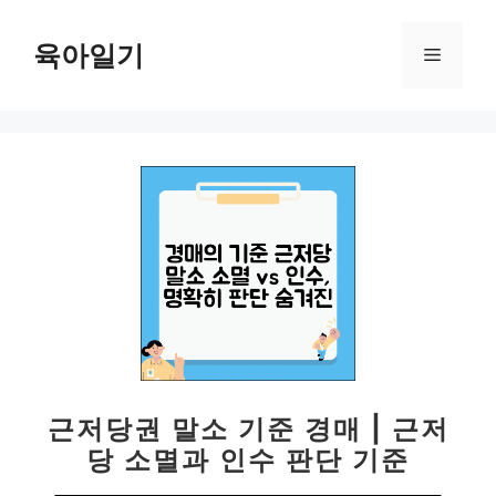
컨
텐
육아일기
메
츠
로
뉴
건
너
뛰
기
근저당권 말소 기준 경매 | 근저
당 소멸과 인수 판단 기준