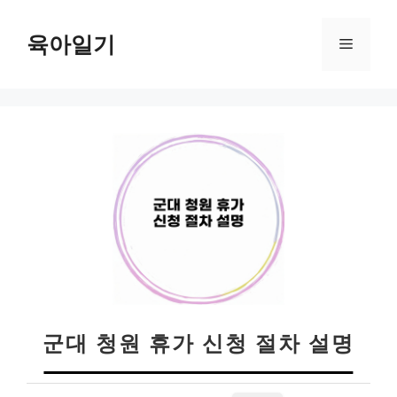
컨
텐
육아일기
메
츠
로
뉴
건
너
뛰
기
군대 청원 휴가 신청 절차 설명