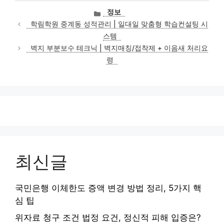
카
정보
테
학림학원 중계동 성적관리 | 일대일 맞춤형 학습컨설팅 시
고
스템
리
벽지 부분보수 테크닉 | 벽지매칭/접착제 + 이음새 처리요
령
최신글
국민은행 이체한도 증액 변경 방법 정리, 5가지 핵
심 팁
위자료 청구 조건 법정 요건, 정신적 피해 입증은?