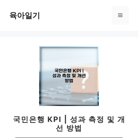
컨
텐
육아일기
메
츠
로
뉴
건
너
뛰
기
국민은행 KPI | 성과 측정 및 개
선 방법