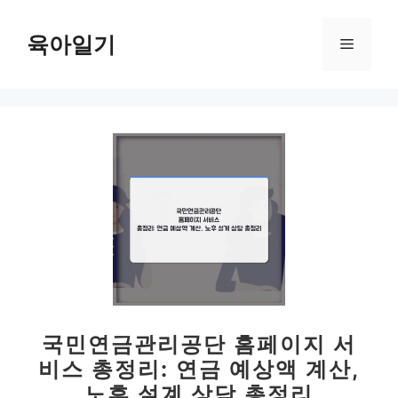
컨
텐
육아일기
메
츠
로
뉴
건
너
뛰
기
국민연금관리공단 홈페이지 서
비스 총정리: 연금 예상액 계산,
노후 설계 상담 총정리