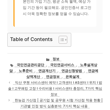
본인의 가입 기간, 평균 소득 월액, 예상 가
입 기간 등이 필요해요. 공인인증서 로그인
시 더욱 정확한 정보를 얻을 수 있습니다.
Table of Contents
카
정보
테
태
국민연금관리공단
,
국민연금서비스
,
노후설계상
고
그
담
,
노후준비
,
연금계산기
,
연금신청방법
,
연금예
리
상액계산
,
연금정보
,
은퇴설계
익산 쿠첸 서비스센터 예약 l 고객센터 l AS센터 l 위치 l 밥
솥 l 고무패킹 고장 l 수리비용 l 서비스센타 총정리, 7가지 핵심
정보
한능검 가산점 | 공기업 및 공무원 시험 가산점 적용 현황 |
기관별 인정 방식 심층분석: 7가지 핵심 내용