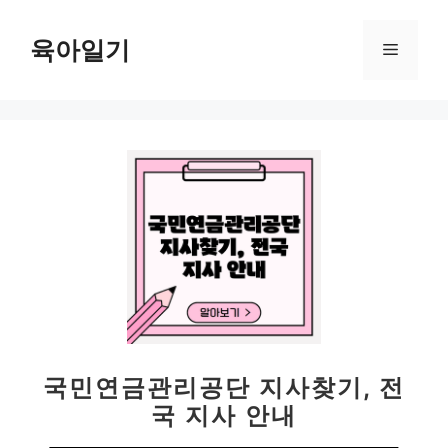
컨
텐
육아일기
메
츠
로
뉴
건
너
뛰
기
국민연금관리공단 지사찾기, 전
국 지사 안내