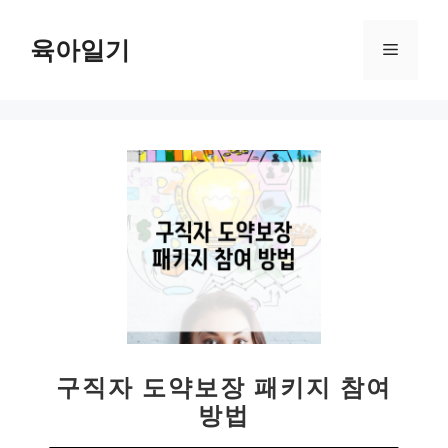
컨
텐
육아일기
메
츠
로
뉴
건
너
뛰
기
구직자 도약보장 패키지 참여
방법