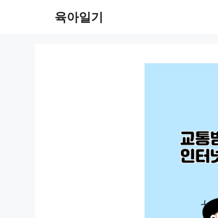
컨
육아일기
텐
츠
로
건
너
뛰
기