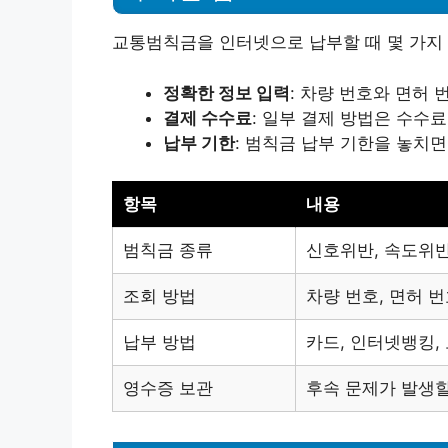
교통범칙금을 인터넷으로 납부할 때 몇 가지
정확한 정보 입력
: 차량 번호와 면허
결제 수수료
: 일부 결제 방법은 수수
납부 기한
: 범칙금 납부 기한을 놓치
항목
내용
범칙금 종류
신호위반, 속도위반
조회 방법
차량 번호, 면허 번
납부 방법
카드, 인터넷뱅킹,
영수증 보관
후속 문제가 발생