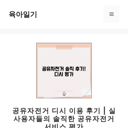
컨
텐
육아일기
메
츠
로
뉴
건
너
뛰
기
공유자전거 디시 이용 후기 | 실
사용자들의 솔직한 공유자전거
서비스 평가