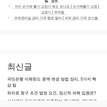
정보
테
아이 손가락 빨기 교정기 써도 되나요 | 손가락빨기 교정 |
고
교정기 | 부작용
리
피부관리실 관리 가격 평균 얼마 | 피부 관리 가격 코스별
최신글
국민은행 이체한도 증액 변경 방법 정리, 5가지 핵
심 팁
위자료 청구 조건 법정 요건, 정신적 피해 입증은?
삼성페이 온라인결제 인증정보 갱신절차, 3단계로
끝내기