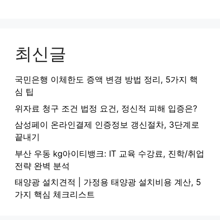
최신글
국민은행 이체한도 증액 변경 방법 정리, 5가지 핵
심 팁
위자료 청구 조건 법정 요건, 정신적 피해 입증은?
삼성페이 온라인결제 인증정보 갱신절차, 3단계로
끝내기
부산 우동 kg아이티뱅크: IT 교육 수강료, 진학/취업
전략 완벽 분석
태양광 설치견적 | 가정용 태양광 설치비용 계산, 5
가지 핵심 체크리스트