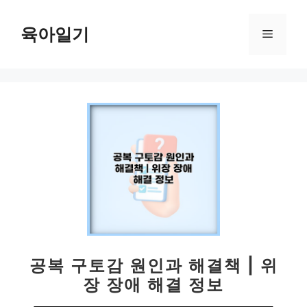
컨
텐
육아일기
메
츠
로
뉴
건
너
뛰
기
공복 구토감 원인과 해결책 | 위
장 장애 해결 정보