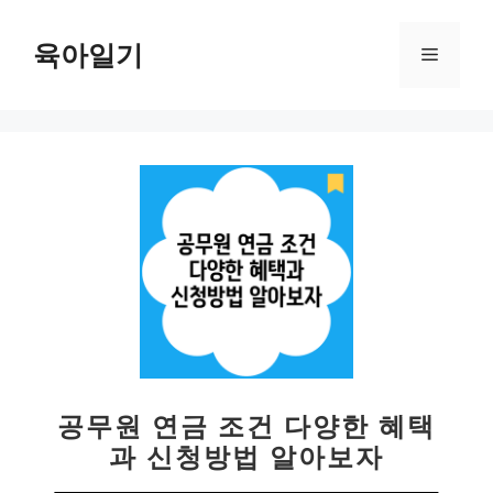
컨
텐
육아일기
메
츠
로
뉴
건
너
뛰
기
공무원 연금 조건 다양한 혜택
과 신청방법 알아보자