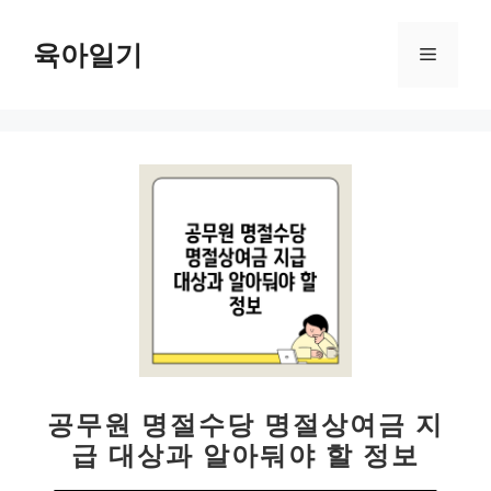
컨
텐
육아일기
메
츠
로
뉴
건
너
뛰
기
공무원 명절수당 명절상여금 지
급 대상과 알아둬야 할 정보