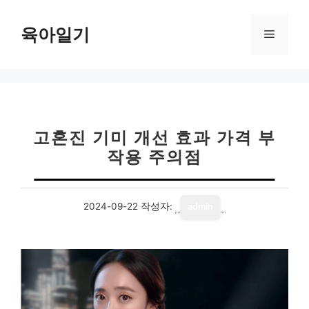
컨
텐
육아일기
메
츠
로
뉴
건
너
뛰
기
고혼진 기미 개선 효과 가격 부
작용 주의점
2024-09-22
작성자:
admin