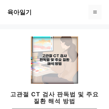
컨
텐
육아일기
메
츠
로
뉴
건
너
뛰
기
고관절 CT 검사 판독법 및 주요
질환 해석 방법