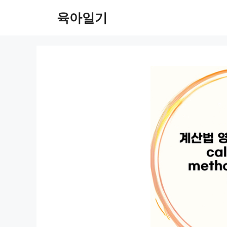
컨
육아일기
텐
츠
로
건
너
뛰
기