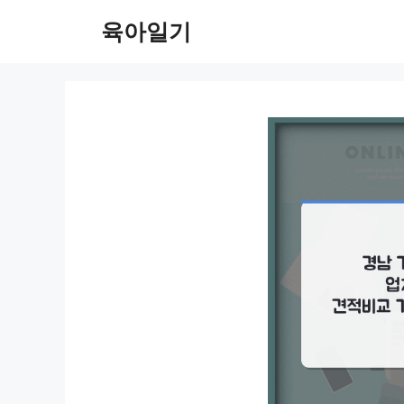
컨
육아일기
텐
츠
로
건
너
뛰
기