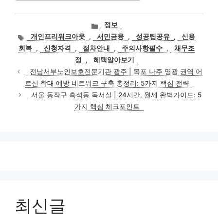
카
정보
테
태
개인프리워크아웃
,
서민금융
,
성공팁공유
,
신용
고
그
회복
,
신청자격
,
절차안내
,
주의사항필수
,
채무조
리
정
,
혜택알아보기
전남서부노인보호전문기관 광주 | 목포 나주 영광 권역 어
르신 학대 예방 네트워크 구축 총정리: 5가지 핵심 전략
서울 동작구 흑석동 독서실 | 24시간, 월세 완벽가이드: 5
가지 핵심 체크포인트
최신글