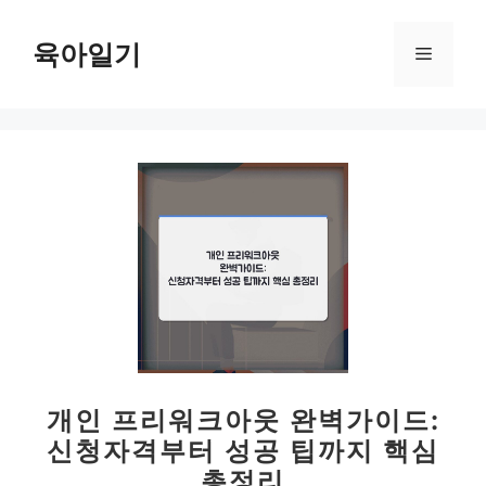
컨
텐
육아일기
메
츠
로
뉴
건
너
뛰
기
개인 프리워크아웃 완벽가이드:
신청자격부터 성공 팁까지 핵심
총정리