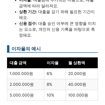
금액에 따라 달라져요.
상환 기간:
대출을 갚기 위해 필요한 기간이
에요.
신용 점수:
대출 승인 여부에 큰 영향을 미치
는 요소로, 개인의 신용 기록을 바탕으로 측
정돼요.
이자율의 예시
대출 금액
이자율
월 상환액
1.000.000원
6%
20.000원
2.000.000원
8%
40.000원
5.000.000원
10%
100.000원