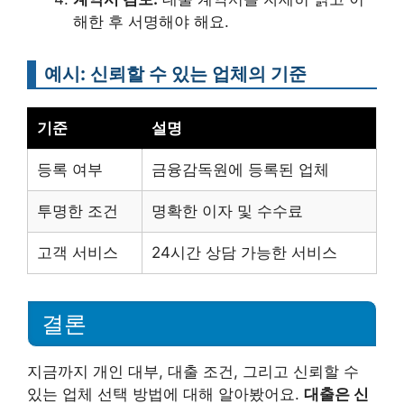
해한 후 서명해야 해요.
예시: 신뢰할 수 있는 업체의 기준
기준
설명
등록 여부
금융감독원에 등록된 업체
투명한 조건
명확한 이자 및 수수료
고객 서비스
24시간 상담 가능한 서비스
결론
지금까지 개인 대부, 대출 조건, 그리고 신뢰할 수
있는 업체 선택 방법에 대해 알아봤어요.
대출은 신