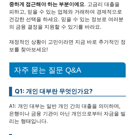
중하게 접근해야 하는 부분이에요
. 고금리 대출을
피하고, 믿을 수 있는 업체와 거래하여 경제적으로
건강한 선택을 하세요. 믿을 수 있는 정보로 여러분
의 금융 결정을 지원할 수 있기를 바라요.
재정적인 상황이 고민이라면 지금 바로 추가적인 정
보를 찾아보세요!
자주 묻는 질문 Q&A
Q1: 개인 대부란 무엇인가요?
A1: 개인 대부는 일반 개인 간의 대출을 의미하며,
은행이나 금융 기관이 아닌 개인으로부터 자금을 빌
리는 형태입니다.