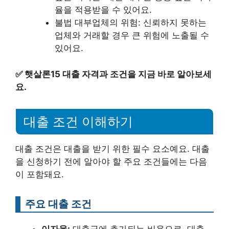
율을 적용받을 수 있어요.
불법 대부업체의 위험: 신뢰하지 못하는
업체와 거래할 경우 큰 위험에 노출될 수
있어요.
✅
햇살론15 대출 자격과 조건을 지금 바로 알아보세
요.
대출 조건 이해하기
대출 조건은 대출을 받기 위한 필수 요소예요. 대출
을 신청하기 전에 알아야 할 주요 조건들에는 다음
이 포함돼요.
주요 대출 조건
이자율:
대출금에 추가되는 비용으로, 대출