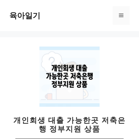
컨
텐
육아일기
메
츠
로
뉴
건
너
뛰
기
개인회생 대출 가능한곳 저축은
행 정부지원 상품