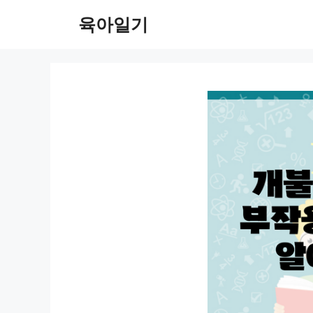
컨
육아일기
텐
츠
로
건
너
뛰
기