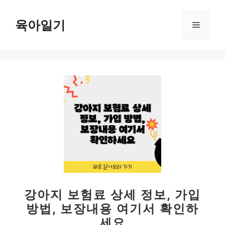
컨
텐
육아일기
메
츠
로
뉴
건
너
뛰
기
강아지 보험료 상세 정보, 가입
방법, 보장내용 여기서 확인하
세요