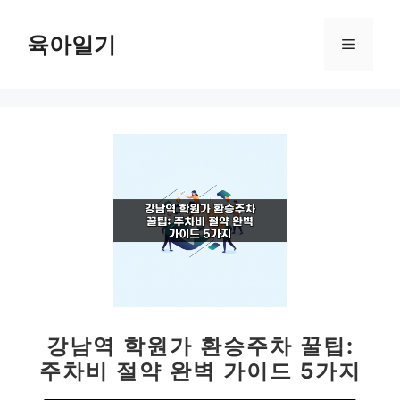
컨
텐
육아일기
메
츠
로
뉴
건
너
뛰
기
강남역 학원가 환승주차 꿀팁:
주차비 절약 완벽 가이드 5가지