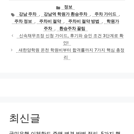
카
정보
테
태
강남 주차
,
강남역 학원가 환승주차
,
주차 가이드
,
고
그
주차 정보
,
주차비 절약
,
주차비 절약 방법
,
학원가
리
주차
,
환승주차 꿀팁
신속채무조정 신청 가이드, 후기와 승인 조건 3단계로 확
인!
새한양학원 온천 학원비부터 합격률까지 7가지 핵심 총정
리
최신글
국민은행 이체한도 증액 변경 방법 정리, 5가지 핵