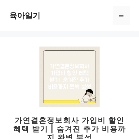
컨
텐
육아일기
메
츠
로
뉴
건
너
뛰
기
가연결혼정보회사 가입비 할인
혜택 받기 | 숨겨진 추가 비용까
지 완벽 분석