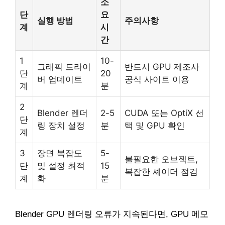
소
단
요
실행 방법
주의사항
계
시
간
1
10-
그래픽 드라이
반드시 GPU 제조사
단
20
버 업데이트
공식 사이트 이용
계
분
2
Blender 렌더
2-5
CUDA 또는 OptiX 선
단
링 장치 설정
분
택 및 GPU 확인
계
3
장면 복잡도
5-
불필요한 오브젝트,
단
및 설정 최적
15
복잡한 셰이더 점검
계
화
분
Blender GPU 렌더링 오류가 지속된다면, GPU 메모