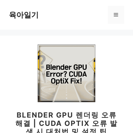
컨
텐
육아일기
메
츠
로
뉴
건
너
뛰
기
BLENDER GPU 렌더링 오류
해결 | CUDA OPTIX 오류 발
생 시 대처법 및 설정 팁