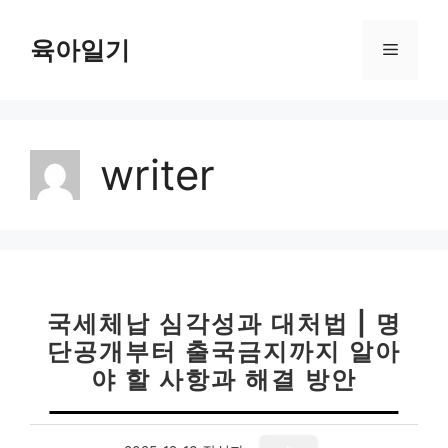
컨
텐
육아일기
메
츠
로
뉴
건
너
writer
뛰
기
국세체납 심각성과 대처법 | 명
단공개부터 출국금지까지 알아
야 할 사항과 해결 방안