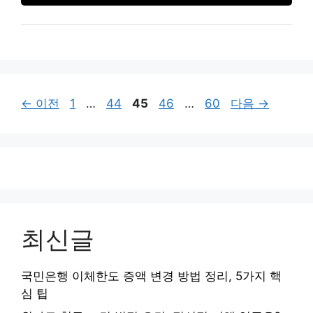
페
페
페
페
페
←
이전
1
…
44
45
46
…
60
다음
→
이
이
이
이
이
지
지
지
지
지
최신글
국민은행 이체한도 증액 변경 방법 정리, 5가지 핵
심 팁