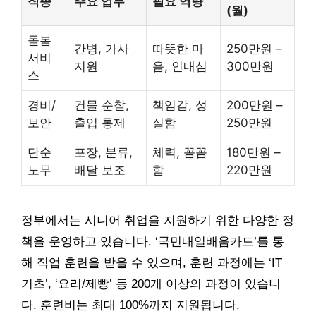
직종
주요 업무
필요 역량
(월)
돌봄
간병, 가사
따뜻한 마
250만원 –
서비
지원
음, 인내심
300만원
스
경비/
건물 순찰,
책임감, 성
200만원 –
보안
출입 통제
실함
250만원
단순
포장, 분류,
체력, 꼼꼼
180만원 –
노무
배달 보조
함
220만원
정부에서는 시니어 취업을 지원하기 위한 다양한 정
책을 운영하고 있습니다. ‘국민내일배움카드’를 통
해 직업 훈련을 받을 수 있으며, 훈련 과정에는 ‘IT
기초’, ‘요리/제빵’ 등 200개 이상의 과정이 있습니
다. 훈련비는 최대 100%까지 지원됩니다.