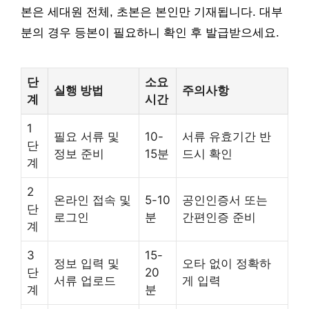
본은 세대원 전체, 초본은 본인만 기재됩니다. 대부
분의 경우 등본이 필요하니 확인 후 발급받으세요.
단
소요
실행 방법
주의사항
계
시간
1
필요 서류 및
10-
서류 유효기간 반
단
정보 준비
15분
드시 확인
계
2
온라인 접속 및
5-10
공인인증서 또는
단
로그인
분
간편인증 준비
계
3
15-
정보 입력 및
오타 없이 정확하
단
20
서류 업로드
게 입력
계
분