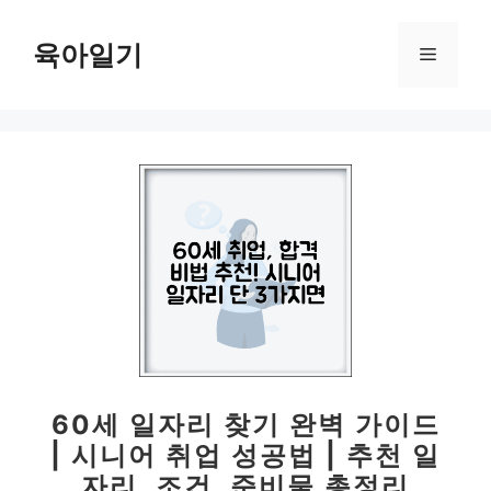
컨
텐
육아일기
메
츠
로
뉴
건
너
뛰
기
60세 일자리 찾기 완벽 가이드
| 시니어 취업 성공법 | 추천 일
자리, 조건, 준비물 총정리