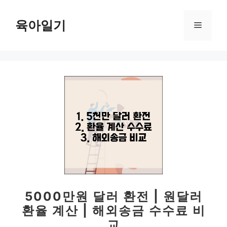
컨
텐
육아일기
메
츠
로
뉴
건
너
뛰
기
5000만원 달러 환전 | 원달러
환율 계산 | 해외송금 수수료 비
교