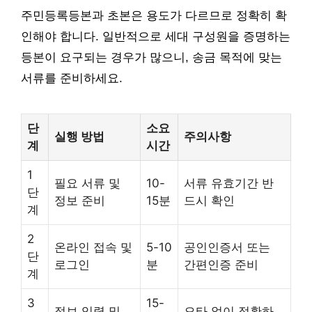
주민등록등본과 초본은 용도가 다르므로 정확히 확
인해야 합니다. 일반적으로 세대 구성원을 증명하는
등본이 요구되는 경우가 많으니, 송금 목적에 맞는
서류를 준비하세요.
단
소요
실행 방법
주의사항
계
시간
1
필요 서류 및
10-
서류 유효기간 반
단
정보 준비
15분
드시 확인
계
2
온라인 접속 및
5-10
공인인증서 또는
단
로그인
분
간편인증 준비
계
3
15-
정보 입력 및
오타 없이 정확하