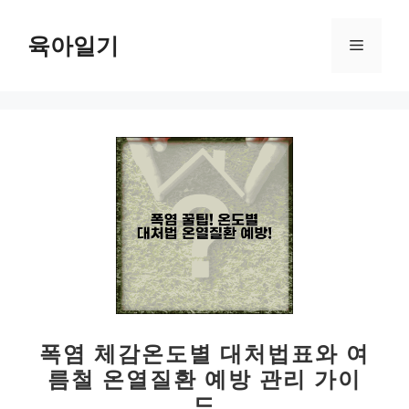
컨
텐
육아일기
메
츠
로
뉴
건
너
뛰
기
폭염 체감온도별 대처법표와 여
름철 온열질환 예방 관리 가이
드