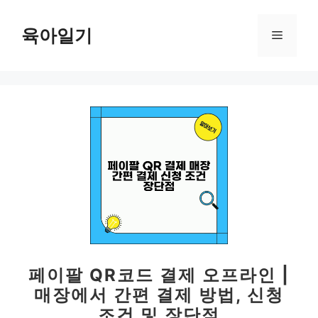
컨
텐
육아일기
메
츠
로
뉴
건
너
뛰
기
페이팔 QR코드 결제 오프라인 |
매장에서 간편 결제 방법, 신청
조건 및 장단점