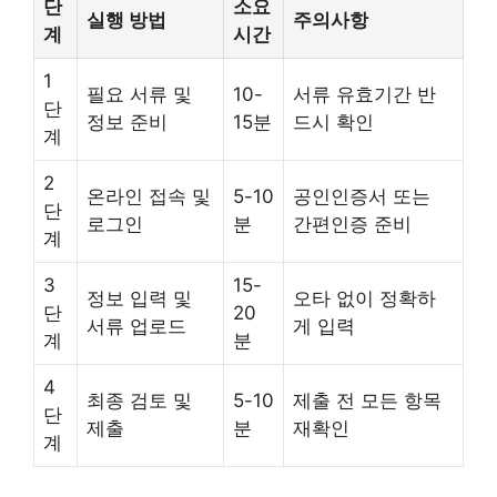
단
소요
실행 방법
주의사항
계
시간
1
필요 서류 및
10-
서류 유효기간 반
단
정보 준비
15분
드시 확인
계
2
온라인 접속 및
5-10
공인인증서 또는
단
로그인
분
간편인증 준비
계
3
15-
정보 입력 및
오타 없이 정확하
단
20
서류 업로드
게 입력
계
분
4
최종 검토 및
5-10
제출 전 모든 항목
단
제출
분
재확인
계