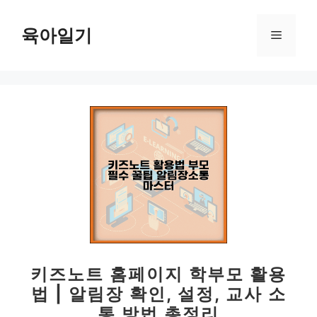
컨
텐
육아일기
메
츠
로
뉴
건
너
뛰
기
키즈노트 홈페이지 학부모 활용
법 | 알림장 확인, 설정, 교사 소
통 방법 총정리