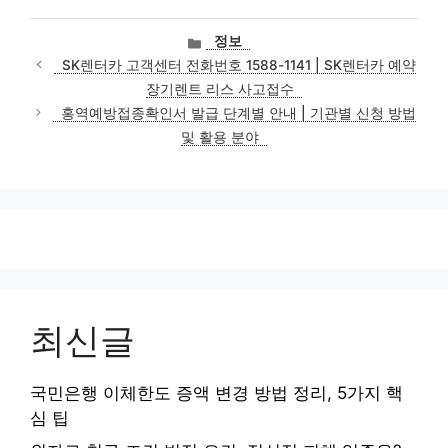
카
정보
테
SK렌터카 고객센터 전화번호 1588-1141 | SK렌터카 예약
고
장기렌트 리스 사고접수
리
홍역예방접종확인서 발급 단계별 안내 | 기관별 신청 방법
및 활용 분야
최신글
국민은행 이체한도 증액 변경 방법 정리, 5가지 핵
심 팁