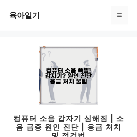
컨
텐
육아일기
메
츠
로
뉴
건
너
뛰
기
컴퓨터 소음 갑자기 심해짐 | 소
음 급증 원인 진단 | 응급 처치
및 점검법