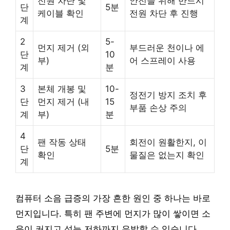
전원 차단 및
안전을 위해 반드시
단
5분
케이블 확인
전원 차단 후 진행
계
2
5-
먼지 제거 (외
부드러운 천이나 에
단
10
부)
어 스프레이 사용
계
분
3
본체 개봉 및
10-
정전기 방지 조치 후
단
먼지 제거 (내
15
부품 손상 주의
계
부)
분
4
팬 작동 상태
회전이 원활한지, 이
단
5분
확인
물질은 없는지 확인
계
컴퓨터 소음 급증의 가장 흔한 원인 중 하나는 바로
먼지입니다. 특히 팬 주변에 먼지가 많이 쌓이면 소
음이 커지고 성능 저하까지 유발할 수 있습니다.