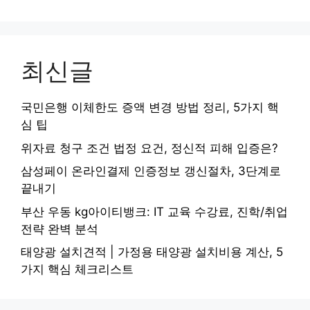
최신글
국민은행 이체한도 증액 변경 방법 정리, 5가지 핵
심 팁
위자료 청구 조건 법정 요건, 정신적 피해 입증은?
삼성페이 온라인결제 인증정보 갱신절차, 3단계로
끝내기
부산 우동 kg아이티뱅크: IT 교육 수강료, 진학/취업
전략 완벽 분석
태양광 설치견적 | 가정용 태양광 설치비용 계산, 5
가지 핵심 체크리스트