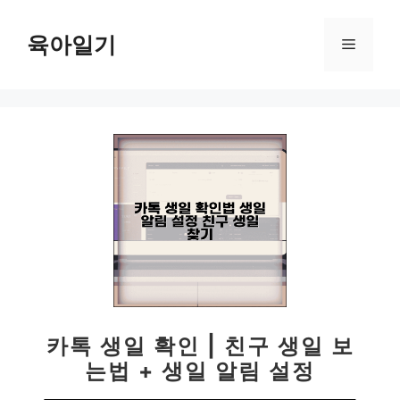
컨
텐
육아일기
메
츠
로
뉴
건
너
뛰
기
카톡 생일 확인 | 친구 생일 보
는법 + 생일 알림 설정