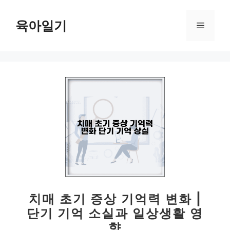
컨
텐
육아일기
메
츠
로
뉴
건
너
뛰
기
치매 초기 증상 기억력 변화 |
단기 기억 소실과 일상생활 영
향