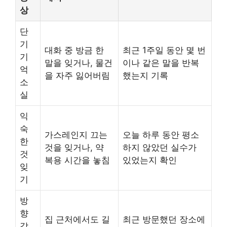
상
단
기
대화 중 방금 한
최근 1주일 동안 몇 번
기
말을 잊거나, 물건
이나 같은 말을 반복
억
을 자주 잃어버림
했는지 기록
소
실
익
숙
가스레인지 끄는
오늘 하루 동안 평소
한
것을 잊거나, 약
하지 않았던 실수가
것
복용 시간을 놓침
있었는지 확인
잊
기
방
향
집 근처에서도 길
최근 방문했던 장소에
감