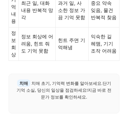
최근 일, 대화
과거 일, 사
중요 약속
억
내용 반복적 망
소한 정보 가
잊음, 물건
내
각
끔 기억 못함
반복적 찾음
용
정
정보 회상에 어
익숙한 길
보
힌트 주면 기
려움, 힌트 줘
헤맴, 기기
회
억해냄
도 기억 못함
조작 어려움
상
치매
치매 초기, 기억력 변화를 알아보세요.단기
기억 소실, 당신의 일상을 점검하세요!지금 바로 전
문가 정보를 확인하세요.