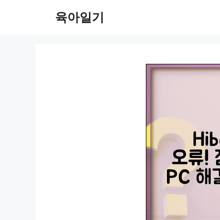
컨
육아일기
텐
츠
로
건
너
뛰
기