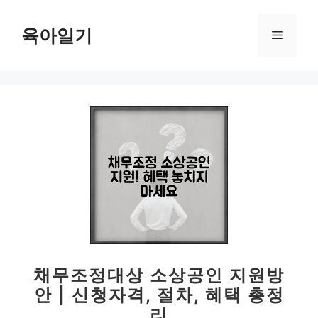
컨
텐
육아일기
메
츠
로
뉴
건
너
뛰
기
채무조정대상 소상공인 지원방
안 | 신청자격, 절차, 혜택 총정
리