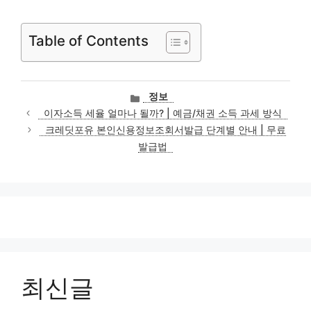
Table of Contents
카
정보
테
이자소득 세율 얼마나 될까? | 예금/채권 소득 과세 방식
고
크레딧포유 본인신용정보조회서발급 단계별 안내 | 무료
리
발급법
최신글