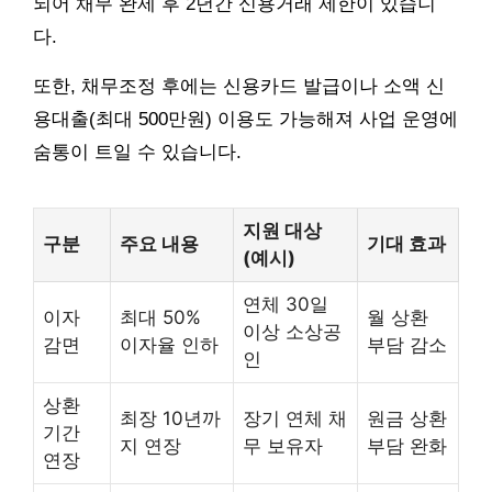
되어 채무 완제 후 2년간 신용거래 제한이 있습니
다.
또한, 채무조정 후에는 신용카드 발급이나 소액 신
용대출(최대 500만원) 이용도 가능해져 사업 운영에
숨통이 트일 수 있습니다.
지원 대상
구분
주요 내용
기대 효과
(예시)
연체 30일
이자
최대 50%
월 상환
이상 소상공
감면
이자율 인하
부담 감소
인
상환
최장 10년까
장기 연체 채
원금 상환
기간
지 연장
무 보유자
부담 완화
연장