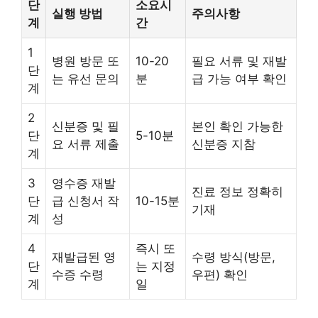
단
소요시
실행 방법
주의사항
계
간
1
병원 방문 또
10-20
필요 서류 및 재발
단
는 유선 문의
분
급 가능 여부 확인
계
2
신분증 및 필
본인 확인 가능한
단
5-10분
요 서류 제출
신분증 지참
계
3
영수증 재발
진료 정보 정확히
단
급 신청서 작
10-15분
기재
계
성
4
즉시 또
재발급된 영
수령 방식(방문,
단
는 지정
수증 수령
우편) 확인
계
일