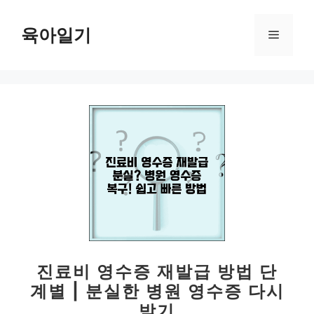
컨
텐
육아일기
메
츠
로
뉴
건
너
뛰
기
진료비 영수증 재발급 방법 단
계별 | 분실한 병원 영수증 다시
받기