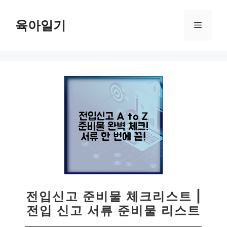
컨
텐
육아일기
메
츠
로
뉴
건
너
뛰
기
전입신고 준비물 체크리스트 |
전입 신고 서류 준비물 리스트