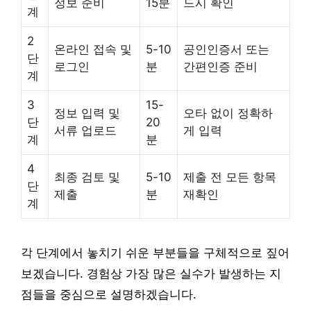
정보 준비
15분
드시 확인
계
2
온라인 접속 및
5-10
공인인증서 또는
단
로그인
분
간편인증 준비
계
3
15-
정보 입력 및
오타 없이 정확하
단
20
서류 업로드
게 입력
계
분
4
최종 검토 및
5-10
제출 전 모든 항목
단
제출
분
재확인
계
각 단계에서 놓치기 쉬운 부분들을 구체적으로 짚어
보겠습니다. 경험상 가장 많은 실수가 발생하는 지
점들을 중심으로 설명하겠습니다.