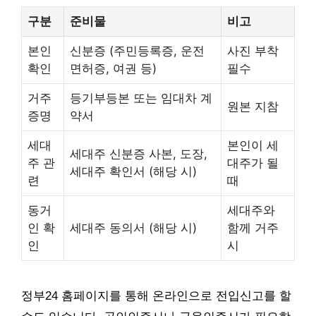
구분
준비물
비고
본인
신분증 (주민등록증, 운전
사진 부착
확인
면허증, 여권 등)
필수
거주
등기부등본 또는 임대차 계
원본 지참
증명
약서
세대
본인이 세
세대주 신분증 사본, 도장,
주 관
대주가 될
세대주 확인서 (해당 시)
련
때
동거
세대주와
인 확
세대주 동의서 (해당 시)
함께 거주
인
시
정부24 홈페이지를 통해 온라인으로 전입신고를 할