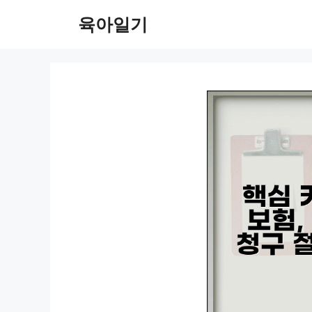
컨
육아일기
텐
츠
로
건
너
뛰
기