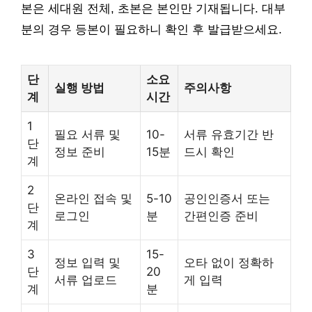
본은 세대원 전체, 초본은 본인만 기재됩니다. 대부
분의 경우 등본이 필요하니 확인 후 발급받으세요.
단
소요
실행 방법
주의사항
계
시간
1
필요 서류 및
10-
서류 유효기간 반
단
정보 준비
15분
드시 확인
계
2
온라인 접속 및
5-10
공인인증서 또는
단
로그인
분
간편인증 준비
계
3
15-
정보 입력 및
오타 없이 정확하
단
20
서류 업로드
게 입력
계
분