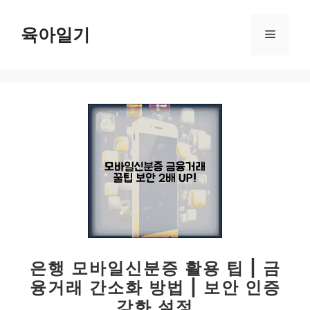
컨
텐
육아일기
메
츠
로
뉴
건
너
뛰
기
은행 모바일신분증 활용 팁 | 금
융거래 간소화 방법 | 보안 인증
강화 설정