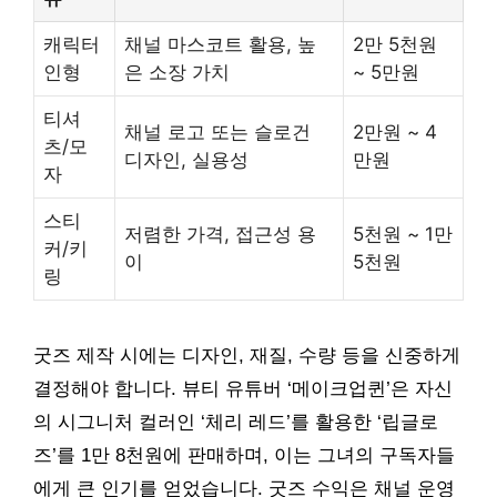
캐릭터
채널 마스코트 활용, 높
2만 5천원
인형
은 소장 가치
~ 5만원
티셔
채널 로고 또는 슬로건
2만원 ~ 4
츠/모
디자인, 실용성
만원
자
스티
저렴한 가격, 접근성 용
5천원 ~ 1만
커/키
이
5천원
링
굿즈 제작 시에는 디자인, 재질, 수량 등을 신중하게
결정해야 합니다. 뷰티 유튜버 ‘메이크업퀸’은 자신
의 시그니처 컬러인 ‘체리 레드’를 활용한 ‘립글로
즈’를 1만 8천원에 판매하며, 이는 그녀의 구독자들
에게 큰 인기를 얻었습니다. 굿즈 수익은 채널 운영