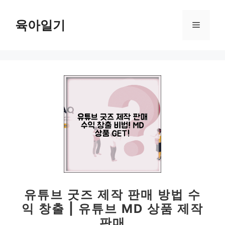
컨
텐
육아일기
메
츠
로
뉴
건
너
뛰
기
유튜브 굿즈 제작 판매 방법 수
익 창출 | 유튜브 MD 상품 제작
판매