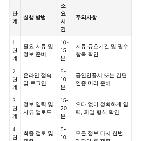
소
단
요
실행 방법
주의사항
계
시
간
1
10-
필요 서류 및
서류 유효기간 및 필수
단
15
정보 준비
항목 확인
계
분
2
5-
온라인 접속
공인인증서 또는 간편
단
10
및 로그인
인증 미리 준비
계
분
3
15-
정보 입력 및
오타 없이 정확하게 입
단
20
서류 업로드
력, 파일 형식 확인
계
분
4
5-
최종 검토 및
모든 정보 다시 한번
단
10